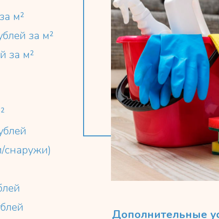
за м²
блей за м²
й за м²
²
ублей
и/снаружи)
блей
ублей
Дополнительные ус